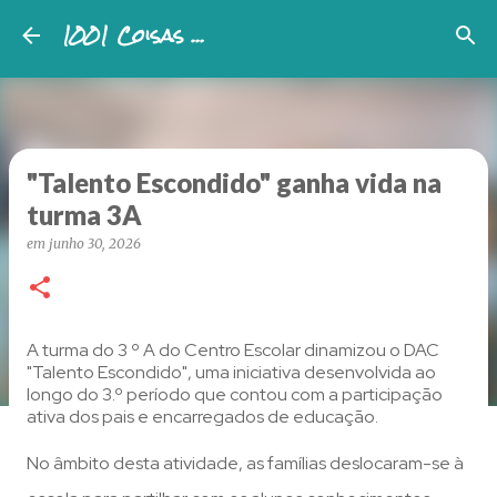
1001 Coisas ...
Avançar para o conteúdo principal
"Talento Escondido" ganha vida na
turma 3A
em
junho 30, 2026
A turma do 3 º A do Centro Escolar dinamizou o DAC
"Talento Escondido", uma iniciativa desenvolvida ao
longo do 3.º período que contou com a participação
ativa dos pais e encarregados de educação.
No âmbito desta atividade, as famílias deslocaram-se à