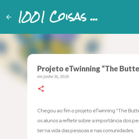
1001 Coisas ...
​Projeto eTwinning “The Butte
em
junho 16, 2026
Chegou ao fim o projeto eTwinning “The Butter
os alunos a refletir sobre a importância do
ter na vida das pessoas e nas comunidades.