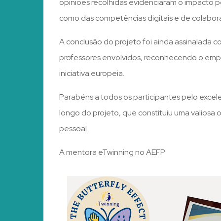
opiniões recolhidas evidenciaram o impacto po
como das competências digitais e de colabora
A conclusão do projeto foi ainda assinalada c
professores envolvidos, reconhecendo o empe
iniciativa europeia.
Parabéns a todos os participantes pelo exce
longo do projeto, que constituiu uma valios
pessoal.
A mentora eTwinning no AEFP