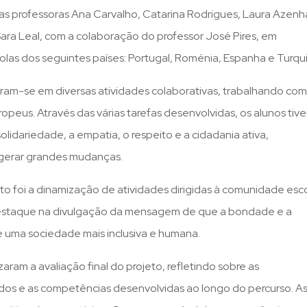
as professoras Ana Carvalho, Catarina Rodrigues, Laura Azenh
 Sara Leal, com a colaboração do professor José Pires, em
las dos seguintes países: Portugal, Roménia, Espanha e Turqui
eram-se em diversas atividades colaborativas, trabalhando com
ropeus. Através das várias tarefas desenvolvidas, os alunos tiv
idariedade, a empatia, o respeito e a cidadania ativa,
erar grandes mudanças.
o foi a dinamização de atividades dirigidas à comunidade esco
destaque na divulgação da mensagem de que a bondade e a
 uma sociedade mais inclusiva e humana.
zaram a avaliação final do projeto, refletindo sobre as
ados e as competências desenvolvidas ao longo do percurso. A