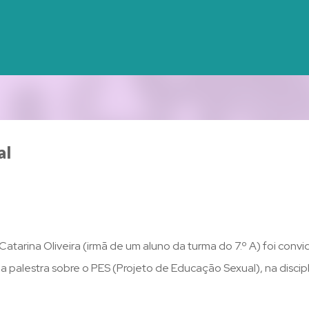
Avançar para o conteúdo principal
al
Catarina Oliveira (irmã de um aluno da turma do 7.º A) foi conv
a palestra sobre o PES (Projeto de Educação Sexual), na discipl