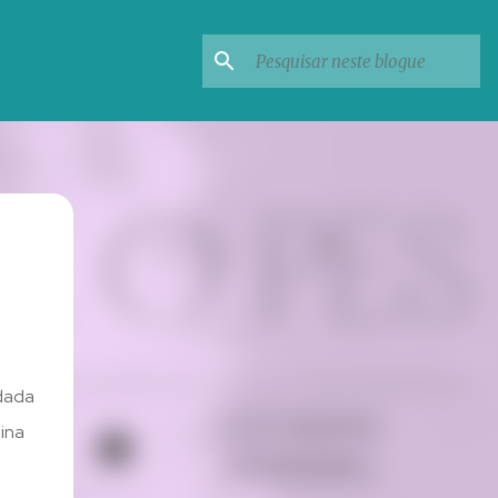
idada
ina