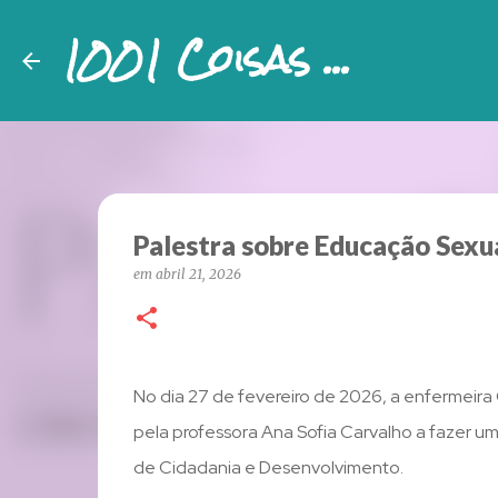
1001 Coisas ...
Palestra sobre Educação Sexu
em
abril 21, 2026
No dia 27 de fevereiro de 2026, a enfermeira 
pela professora Ana Sofia Carvalho a fazer um
de Cidadania e Desenvolvimento.