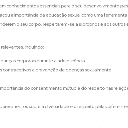
issem conhecimentos essenciais
para o seu desenvolvimento pes
stacou a importância da educação sexual como uma ferramenta
derem o seu corpo, respeitarem-se a si próprios e aos outros 
.
elevantes, incluindo:
mudanças corporais durante a adolescência;
s contracetivos e prevenção de doenças sexualmente
 importância do consentimento mútuo e do respeito nas relaçõ
larecimentos sobre a diversidade e o respeito pelas diferente