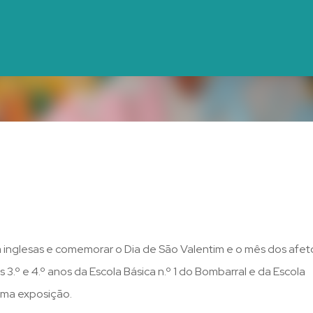
Avançar para o conteúdo principal
a inglesas e comemorar o Dia de São Valentim e o mês dos afet
s 3.º e 4.º anos da Escola Básica n.º 1 do Bombarral e da Escola
uma exposição.