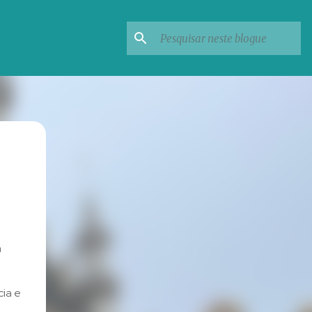
a
cia e