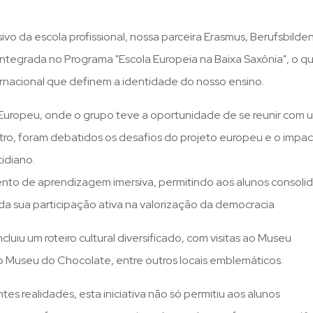
ivo da escola profissional, nossa parceira Erasmus, Berufsbilde
ntegrada no Programa "Escola Europeia na Baixa Saxônia", o q
ernacional que definem a identidade do nosso ensino.
 Europeu, onde o grupo teve a oportunidade de se reunir com 
tro, foram debatidos os desafios do projeto europeu e o impa
idiano.
to de aprendizagem imersiva, permitindo aos alunos consolid
da sua participação ativa na valorização da democracia
luiu um roteiro cultural diversificado, com visitas ao Museu
Museu do Chocolate, entre outros locais emblemáticos.
es realidades, esta iniciativa não só permitiu aos alunos