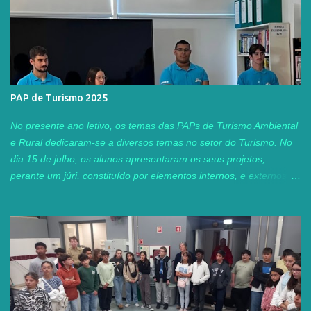
PAP de Turismo 2025
No presente ano letivo, os temas das PAPs de Turismo Ambiental
e Rural dedicaram-se a diversos temas no setor do Turismo. No
dia 15 de julho, os alunos apresentaram os seus projetos,
perante um júri, constituído por elementos internos, e externos ao
agrupamento. Este ano, tivemos o privilégio de contar com a
presença da Professora Adjunta Tânia Guerra, do Instituto
Superior de Turismo e Tecnologias do Mar, do IPL, Peniche, e
com duas ex-alunas do nosso curso profissional TAR, Sofia
Carvalho e Patrícia Baptista , que neste momento, já concluíram
as suas licenciaturas na área. A Sofia está neste momento a
trabalhar na agência de viagens "Guia Viagens", e a Patrícia
encontra-se neste momento a concluir a sua tese de mestrado. É