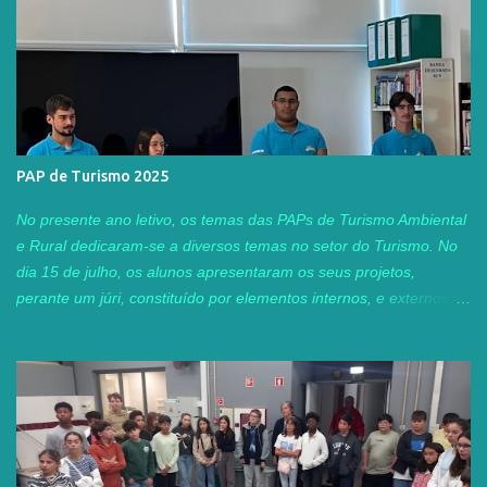
PAP de Turismo 2025
No presente ano letivo, os temas das PAPs de Turismo Ambiental
e Rural dedicaram-se a diversos temas no setor do Turismo. No
dia 15 de julho, os alunos apresentaram os seus projetos,
perante um júri, constituído por elementos internos, e externos ao
agrupamento. Este ano, tivemos o privilégio de contar com a
presença da Professora Adjunta Tânia Guerra, do Instituto
Superior de Turismo e Tecnologias do Mar, do IPL, Peniche, e
com duas ex-alunas do nosso curso profissional TAR, Sofia
Carvalho e Patrícia Baptista , que neste momento, já concluíram
as suas licenciaturas na área. A Sofia está neste momento a
trabalhar na agência de viagens "Guia Viagens", e a Patrícia