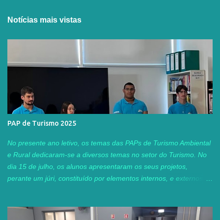
Notícias mais vistas
PAP de Turismo 2025
No presente ano letivo, os temas das PAPs de Turismo Ambiental
e Rural dedicaram-se a diversos temas no setor do Turismo. No
dia 15 de julho, os alunos apresentaram os seus projetos,
perante um júri, constituído por elementos internos, e externos ao
agrupamento. Este ano, tivemos o privilégio de contar com a
presença da Professora Adjunta Tânia Guerra, do Instituto
Superior de Turismo e Tecnologias do Mar, do IPL, Peniche, e