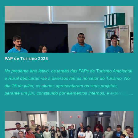
PAP de Turismo 2025
No presente ano letivo, os temas das PAPs de Turismo Ambiental
e Rural dedicaram-se a diversos temas no setor do Turismo. No
dia 15 de julho, os alunos apresentaram os seus projetos,
perante um júri, constituído por elementos internos, e externos ao
agrupamento. Este ano, tivemos o privilégio de contar com a
presença da Professora Adjunta Tânia Guerra, do Instituto
Superior de Turismo e Tecnologias do Mar, do IPL, Peniche, e
com duas ex-alunas do nosso curso profissional TAR, Sofia
Carvalho e Patrícia Baptista , que neste momento, já concluíram
as suas licenciaturas na área. A Sofia está neste momento a