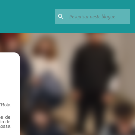
 "Rota
ês de
to de
nossa