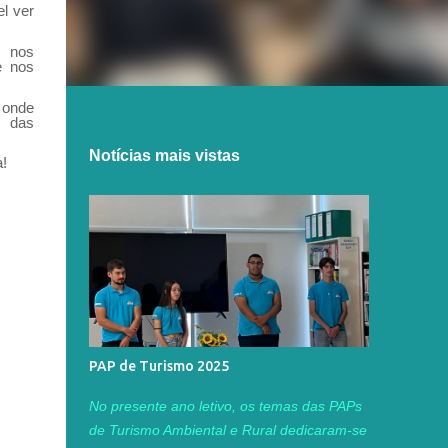
el ver
 nos
e nos
onde
 das
Notícias mais vistas
a!
PAP de Turismo 2025
No presente ano letivo, os temas das PAPs
de Turismo Ambiental e Rural dedicaram-se