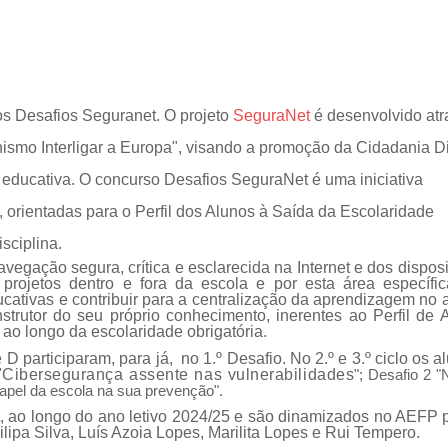
os
Desafios Seguranet
. O projeto
SeguraNet
é desenvolvido atr
mo Interligar a Europa", visando a promoção da Cidadania Di
ducativa. O concurso Desafios SeguraNet é uma iniciativa
 orientadas para o Perfil dos Alunos à Saída da Escolaridade
sciplina.
vegação segura, crítica e esclarecida na Internet e dos disposi
projetos dentro e fora da escola e por esta área específi
ucativas e contribuir para a centralização da aprendizagem no 
rutor do seu próprio conhecimento, inerentes ao Perfil de 
 ao longo da escolaridade obrigatória.
 D participaram, para já, no 1.º Desafio. No 2.º e 3.º ciclo os a
"
Cibersegurança assente nas vulnerabilidades
"; Desafio 2 
papel da escola na sua prevenção".
, ao longo do ano letivo 2024/25 e são dinamizados no AEFP 
lipa Silva, Luís Azoia Lopes, Marilita Lopes e Rui Tempero.