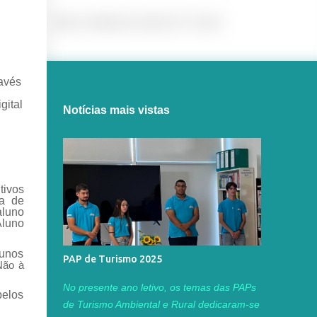
avés
gital
Notícias mais vistas
tivos
ca de
aluno
Aluno
lunos
PAP de Turismo 2025
"Não à
No presente ano letivo, os temas das PAPs
pelos
de Turismo Ambiental e Rural dedicaram-se