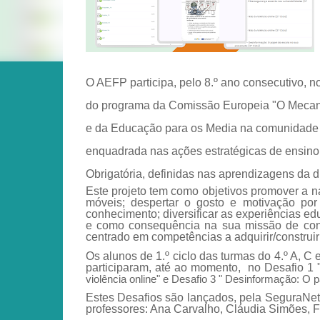
O AEFP participa, pelo 8.º ano consecutivo, n
do programa da Comissão Europeia "O Mecanis
e da Educação para os Media na comunidade e
enquadrada nas ações estratégicas de ensino,
Obrigatória, definidas nas aprendizagens da di
Este projeto tem como objetivos promover a na
móveis; despertar o gosto e motivação por 
conhecimento; diversificar as experiências ed
e como consequência na sua missão de const
centrado em competências a adquirir/construir
Os alunos de 1.º ciclo das turmas do 4.º A, C e
participaram, até ao momento, no Desafio 1 
violência online" e Desafio 3 " Desinformação: O 
Estes Desafios são lançados, pela SeguraNet
professores: Ana Carvalho, Cláudia Simões, Fi