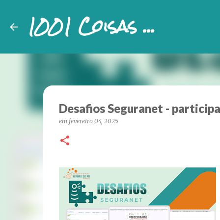
1001 Coisas ...
Desafios Seguranet - partici
em
fevereiro 04, 2025