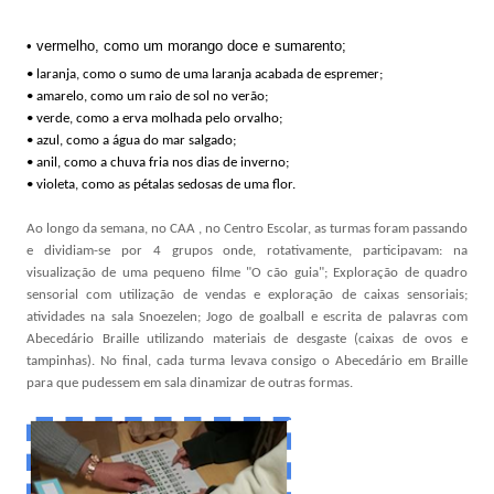
• vermelho, como um morango doce e sumarento;
• laranja, como o sumo de uma laranja acabada de espremer;
• amarelo, como um raio de sol no verão;
• verde, como a erva molhada pelo orvalho;
• azul, como a água do mar salgado;
• anil, como a chuva fria nos dias de inverno;
• violeta, como as pétalas sedosas de uma flor.
Ao longo da semana, no CAA , no Centro Escolar, as turmas foram passando
e dividiam-se por 4 grupos onde, rotativamente, participavam: na
visualização de uma pequeno filme "O cão guia"; Exploração de quadro
sensorial com utilização de vendas e exploração de caixas sensoriais;
atividades na sala Snoezelen; Jogo de goalball e escrita de palavras com
Abecedário Braille utilizando materiais de desgaste (caixas de ovos e
tampinhas). No final, cada turma levava consigo o Abecedário em Braille
para que pudessem em sala dinamizar de outras formas.