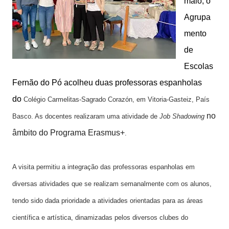
maio, o
Agrupa
mento
de
Escolas
Fernão do Pó acolheu duas professoras espanholas
do
Colégio Carmelitas-Sagrado Corazón, em 
Vitoria-Gasteiz, País 
no
Basco. As docentes realizaram uma atividade de 
Job Shadowing
âmbito do Programa Erasmus+
. 
A visita permitiu a integração das professoras espanholas em 
diversas atividades que se realizam semanalmente com os alunos, 
tendo sido dada prioridade a atividades orientadas para as áreas 
científica e artística, dinamizadas pelos diversos clubes do 