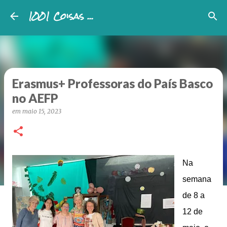
1001 Coisas ...
Avançar para o conteúdo principal
Erasmus+ Professoras do País Basco
no AEFP
em
maio 15, 2023
Na
semana
de 8 a
12 de