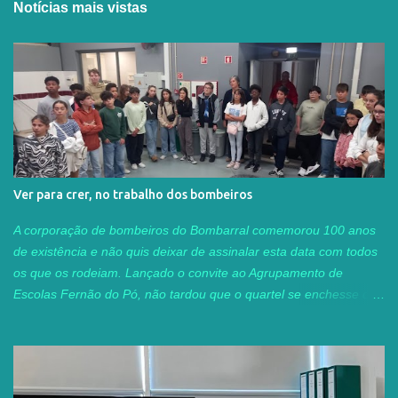
Notícias mais vistas
Ver para crer, no trabalho dos bombeiros
A corporação de bombeiros do Bombarral comemorou 100 anos
de existência e não quis deixar de assinalar esta data com todos
os que os rodeiam. Lançado o convite ao Agrupamento de
Escolas Fernão do Pó, não tardou que o quartel se enchesse de
turmas curiosas para conhecer ao vivo e a cores parte do
trabalho destes soldados da paz. As professoras Helena Serra e
Filipa Silva, num trabalho conjunto, aceitaram o desafio e, nas
aulas de Cidadania e Desenvolvimento, levaram as seis turmas