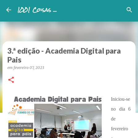
1001 Coisas ...
Avançar para o conteúdo principal
3.ª edição - Academia Digital para
Pais
em
fevereiro 07, 2023
Iniciou-se
no dia 6
de
fevereiro