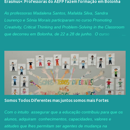
Erasmus+: Professoras do AEFP fazem formação em Bolonha
ex-alunos aos nossos finalistas, testemunhando a riqueza que
existe nos diferentes percursos, dos nossos alunos dos cursos
As professoras Madalena Santos, Mafalda Silva, Sandra
profissionais. Queremos deixar aqui um agradecimento aos
Lourenço e Sónia Morais participaram no curso Promoting
elementos do júri...
Creativity, Critical Thinking and Problem-Solving in the Classroom
que decorreu em Bolonha, de 22 a 28 de junho. O curso
contribuiu para o desenvolvimento das nossas competências em
língua inglesa, nomeadamente ao nível da comunicação oral e
escrita. Tivemos a oportunidade de explorar estratégias
inovadoras para fomentar a criatividade, o pensamento crítico e a
capacidade de resolução de problemas junto dos alunos. Foram
abordadas metodologias ativas e centradas no aluno, tais como
Design Thinking , Project-Based Learning e Collaborative
Problem-Solving . A troca de ideias com a formadora e com
colegas de diferentes países foi particularmente inspiradora. O
Somos Todos Diferentes mas juntos somos mais Fortes
curso proporcionou um ambiente colaborativo muito rico, com
recurso ao Padlet, onde reunimos materiais, exemplos de
Com o intuito assegurar que a educação contribuiu para que os
atividades práticas e sugestões de ferramentas digitais para
alunos, adquiram conhecimentos, capacidades, valores e
estimular o pensamento criativo. Acr...
atitudes que lhes permitam ser agentes de mudança na