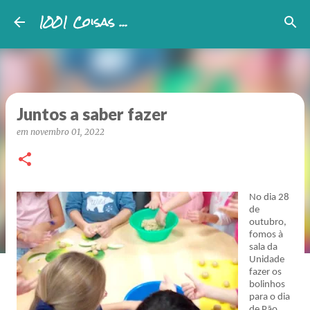
1001 Coisas ...
Avançar para o conteúdo principal
Juntos a saber fazer
em
novembro 01, 2022
No dia 28
de
outubro,
fomos à
sala da
Unidade
fazer os
bolinhos
para o dia
de Pão