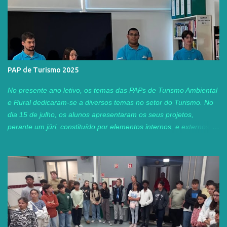
PAP de Turismo 2025
No presente ano letivo, os temas das PAPs de Turismo Ambiental
e Rural dedicaram-se a diversos temas no setor do Turismo. No
dia 15 de julho, os alunos apresentaram os seus projetos,
perante um júri, constituído por elementos internos, e externos ao
agrupamento. Este ano, tivemos o privilégio de contar com a
presença da Professora Adjunta Tânia Guerra, do Instituto
Superior de Turismo e Tecnologias do Mar, do IPL, Peniche, e
com duas ex-alunas do nosso curso profissional TAR, Sofia
Carvalho e Patrícia Baptista , que neste momento, já concluíram
as suas licenciaturas na área. A Sofia está neste momento a
trabalhar na agência de viagens "Guia Viagens", e a Patrícia
encontra-se neste momento a concluir a sua tese de mestrado. É