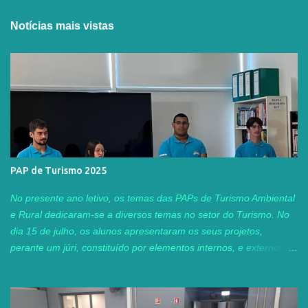
Notícias mais vistas
PAP de Turismo 2025
No presente ano letivo, os temas das PAPs de Turismo Ambiental
e Rural dedicaram-se a diversos temas no setor do Turismo. No
dia 15 de julho, os alunos apresentaram os seus projetos,
perante um júri, constituído por elementos internos, e externos ao
agrupamento. Este ano, tivemos o privilégio de contar com a
presença da Professora Adjunta Tânia Guerra, do Instituto
Superior de Turismo e Tecnologias do Mar, do IPL, Peniche, e