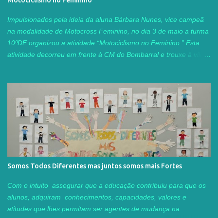
Motociclismo no Feminino
curso proporcionou um ambiente colaborativo muito rico, com
recurso ao Padlet, onde reunimos materiais, exemplos de
Impulsionados pela ideia da aluna Bárbara Nunes, vice campeã
atividades práticas e sugestões de ferramentas digitais para
na modalidade de Motocross Feminino, no dia 3 de maio a turma
estimular o pensamento criativo. Acr...
10ºDE organizou a atividade “Motociclismo no Feminino.” Esta
atividade decorreu em frente à CM do Bombarral e trouxe à vila
do Bombarral atletas femininas de várias idades do panorama
nacional de Motocross e Velocidade. Na parte da manhã, as
atletas apresentaram as suas motas e o seu trabalho, realizou-se
uma aula de Zumba e de Core e todos aqueles que passaram
por este local tiveram a oportunidade rara de conviver um pouco
com estas atletas e ver de perto algumas das máquinas que as
fazem “voar” durante as competições. Da parte da tarde, ocorreu
um desfile pela vila do Bombarral que terminou com uma
demonstração de velocidade no Kartódromo e uma
Somos Todos Diferentes mas juntos somos mais Fortes
demonstração de motocross na pista de motocross do município.
Esperamos que esta atividade tenha contribuído para a
Com o intuito assegurar que a educação contribuiu para que os
divulgação desta modalidade e que de futuro possam haver mais
alunos, adquiram conhecimentos, capacidades, valores e
jovens a procurar esta modalidade. 10ºDE
atitudes que lhes permitam ser agentes de mudança na