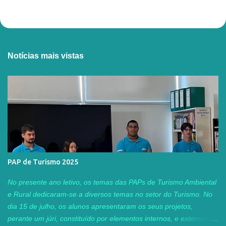
Notícias mais vistas
PAP de Turismo 2025
No presente ano letivo, os temas das PAPs de Turismo Ambiental
e Rural dedicaram-se a diversos temas no setor do Turismo. No
dia 15 de julho, os alunos apresentaram os seus projetos,
perante um júri, constituído por elementos internos, e externos ao