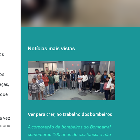
Notícias mais vistas
os
dos
eças,
 que
Ver para crer, no trabalho dos bombeiros
a vez
sário
A corporação de bombeiros do Bombarral
comemorou 100 anos de existência e não