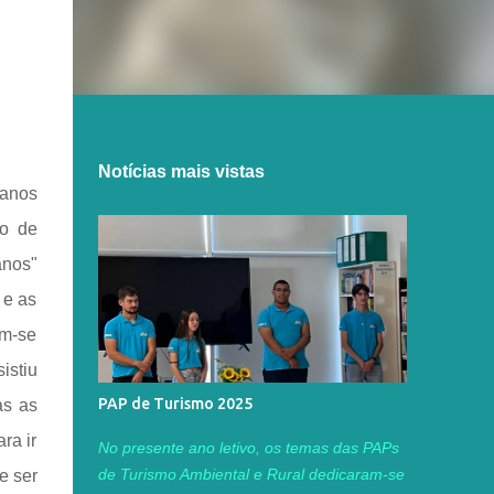
Notícias mais vistas
manos
to de
nos"
 e as
am-se
istiu
PAP de Turismo 2025
as as
ra ir
No presente ano letivo, os temas das PAPs
de Turismo Ambiental e Rural dedicaram-se
e ser