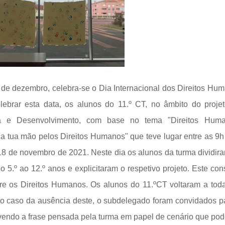
 de dezembro, celebra-se o Dia Internacional dos Direitos Hu
lebrar esta data, os alunos do 11.º CT, no âmbito do proje
a e Desenvolvimento, com base no tema "Direitos Huma
 a tua mão pelos Direitos Humanos" que teve lugar entre as 9h
 18 de novembro de 2021. Neste dia os alunos da turma dividir
 5.º ao 12.º anos e explicitaram o respetivo projeto. Este cons
bre os Direitos Humanos. Os alunos do 11.ºCT voltaram a tod
no caso da ausência deste, o subdelegado foram convidados pa
vendo a frase pensada pela turma em papel de cenário que pod