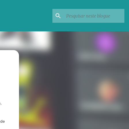
  
de 