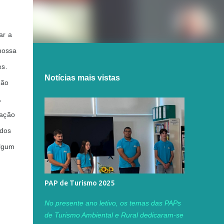
r a 
nossa 
s. 
Notícias mais vistas
ão 
 
ação 
dos 
lgum 
PAP de Turismo 2025
No presente ano letivo, os temas das PAPs
de Turismo Ambiental e Rural dedicaram-se