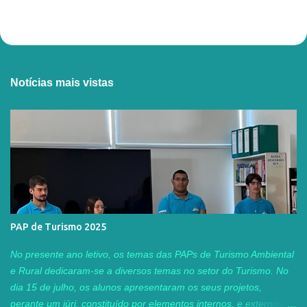
Notícias mais vistas
PAP de Turismo 2025
No presente ano letivo, os temas das PAPs de Turismo Ambiental
e Rural dedicaram-se a diversos temas no setor do Turismo. No
dia 15 de julho, os alunos apresentaram os seus projetos,
perante um júri, constituído por elementos internos, e externos ao