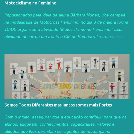
Motociclismo no Feminino
curso proporcionou um ambiente colaborativo muito rico, com
recurso ao Padlet, onde reunimos materiais, exemplos de
Impulsionados pela ideia da aluna Bárbara Nunes, vice campeã
atividades práticas e sugestões de ferramentas digitais para
na modalidade de Motocross Feminino, no dia 3 de maio a turma
estimular o pensamento criativo. Acr...
10ºDE organizou a atividade “Motociclismo no Feminino.” Esta
atividade decorreu em frente à CM do Bombarral e trouxe à vila
do Bombarral atletas femininas de várias idades do panorama
nacional de Motocross e Velocidade. Na parte da manhã, as
atletas apresentaram as suas motas e o seu trabalho, realizou-se
uma aula de Zumba e de Core e todos aqueles que passaram
por este local tiveram a oportunidade rara de conviver um pouco
com estas atletas e ver de perto algumas das máquinas que as
fazem “voar” durante as competições. Da parte da tarde, ocorreu
um desfile pela vila do Bombarral que terminou com uma
demonstração de velocidade no Kartódromo e uma
Somos Todos Diferentes mas juntos somos mais Fortes
demonstração de motocross na pista de motocross do município.
Esperamos que esta atividade tenha contribuído para a
Com o intuito assegurar que a educação contribuiu para que os
divulgação desta modalidade e que de futuro possam haver mais
alunos, adquiram conhecimentos, capacidades, valores e
jovens a procurar esta modalidade. 10ºDE
atitudes que lhes permitam ser agentes de mudança na