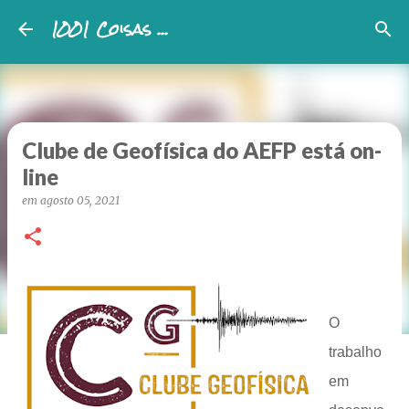
1001 Coisas ...
Avançar para o conteúdo principal
Clube de Geofísica do AEFP está on-
line
em
agosto 05, 2021
O
trabalho
em