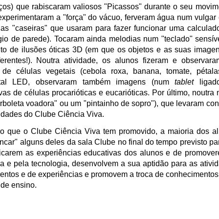
ços) que rabiscaram valiosos "Picassos" durante o seu movim
 experimentaram a "força" do vácuo, ferveram água num vulgar
lhas "caseiras" que usaram para fazer funcionar uma calculad
ógio de parede). Tocaram ainda melodias num "teclado" sensív
o de ilusões óticas 3D (em que os objetos e as suas image
erentes!).
Noutra atividade, os alunos fizeram e observar
 de células vegetais (cebola roxa, banana, tomate, pétal
igital LED, observaram também imagens (num
tablet
ligad
vas de células procarióticas e eucarióticas. Por último, noutra
rboleta voadora" ou
um "pintainho de sopro"
), que levaram con
dades do Clube Ciência Viva.
o que o Clube Ciência Viva tem promovido, a maioria dos a
ancar" alguns deles da sala Clube no final do tempo previsto pa
sificarem as experiências educativas dos alunos e de promove
ia e pela tecnologia, desenvolvem a sua aptidão para as ativi
mentos e de experiências e promovem a troca de conhecimentos
 de ensino.