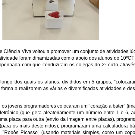
Ciência Viva voltou a promover um conjunto de atividades lú
s atividade foram dinamizadas com o apoio dos alunos do
10ºCT
penhada com que conduziram os colegas do 2º ciclo atravé
longo dos quais os alunos, divididos em 5 grupos, "colocar
orma a realizarem as várias e diversificadas atividades e des
, os jovens programadores colocaram um "coração a bater" (i
letrónico (que gera aleatoriamente um número entre 1 e 6, a
e uma placa para outra (envio da imagem entre placas), progra
 (para os mais destemidos), programaram uma calculadora bá
am "Robôs Picasso" (usando materiais simples, como um cop