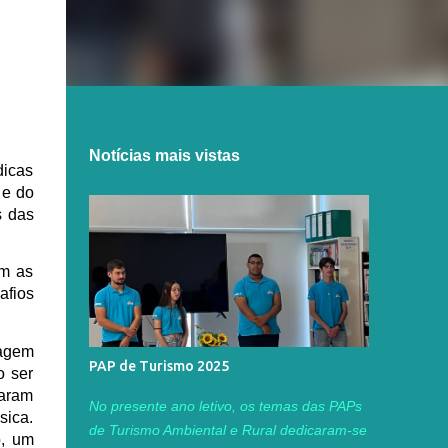
Notícias mais vistas
dicas
 e do
s das
am as
afios
magem
PAP de Turismo 2025
o ser
maram
No presente ano letivo, os temas das PAPs
sica.
de Turismo Ambiental e Rural dedicaram-se
o, um