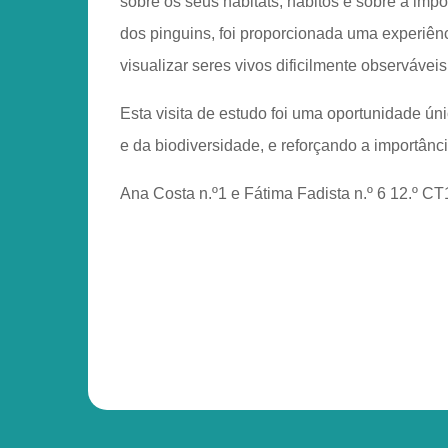
sobre os seus habitats, hábitos e sobre a imp
dos pinguins, foi proporcionada uma experiên
visualizar seres vivos dificilmente observávei
Esta visita de estudo foi uma oportunidade ú
e da biodiversidade, e reforçando a importân
Ana Costa n.º1 e Fátima Fadista n.º 6 12.º C