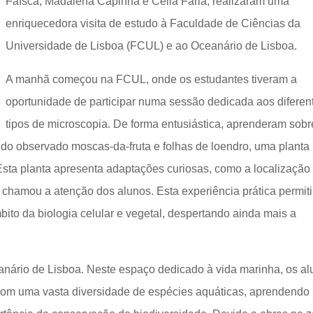
Faísca, Madalena Capinha e Célia Faria, realizaram uma
enriquecedora visita de estudo à Faculdade de Ciências da
Universidade de Lisboa (FCUL) e ao Oceanário de Lisboa.
A manhã começou na FCUL, onde os estudantes tiveram a
oportunidade de participar numa sessão dedicada aos diferen
tipos de microscopia. De forma entusiástica, aprenderam sobr
ndo observado moscas-da-fruta e folhas de loendro, uma planta
sta planta apresenta adaptações curiosas, como a localização
e chamou a atenção dos alunos. Esta experiência prática permiti
ito da biologia celular e vegetal, despertando ainda mais a
anário de Lisboa. Neste espaço dedicado à vida marinha, os al
 com uma vasta diversidade de espécies aquáticas, aprendendo