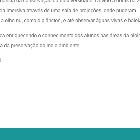
ortância da conservação da biodiversidade. Devido a obras na 
cia imersiva através de uma sala de projeções, onde puderam
s a olho nu, como o plâncton, e até observar águas-vivas e balei
nica enriquecendo o conhecimento dos alunos nas áreas da biol
cia da preservação do meio ambiente.
T1